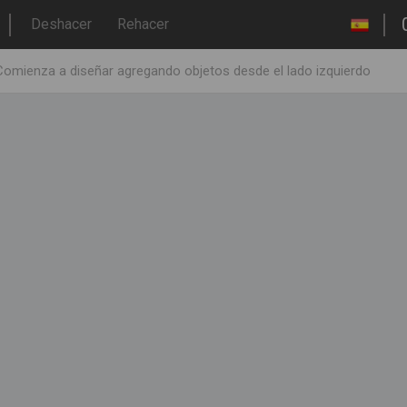
Deshacer
Rehacer
Comienza a diseñar agregando objetos desde el lado izquierdo