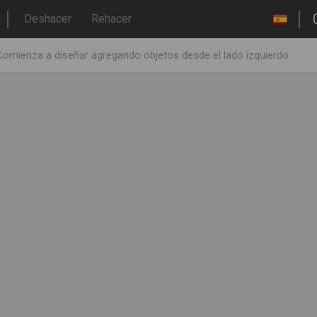
Deshacer
Rehacer
Comienza a diseñar agregando objetos desde el lado izquierdo